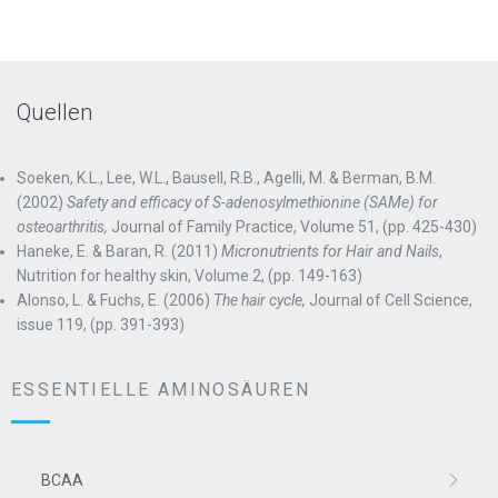
Quellen
Soeken, K.L., Lee, W.L., Bausell, R.B., Agelli, M. & Berman, B.M.
(2002)
Safety and efficacy of S-adenosylmethionine (SAMe) for
osteoarthritis,
Journal of Family Practice, Volume 51, (pp. 425-430)
Haneke, E. & Baran, R. (2011)
Micronutrients for Hair and Nails
,
Nutrition for healthy skin, Volume 2, (pp. 149-163)
Alonso, L. & Fuchs, E. (2006)
The hair cycle,
Journal of Cell Science,
issue 119, (pp. 391-393)
ESSENTIELLE AMINOSÄUREN
BCAA